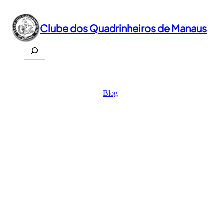
Pular
para
o
Clube dos Quadrinheiros de Manaus
conteúdo
Search
Blog
Novo Site!